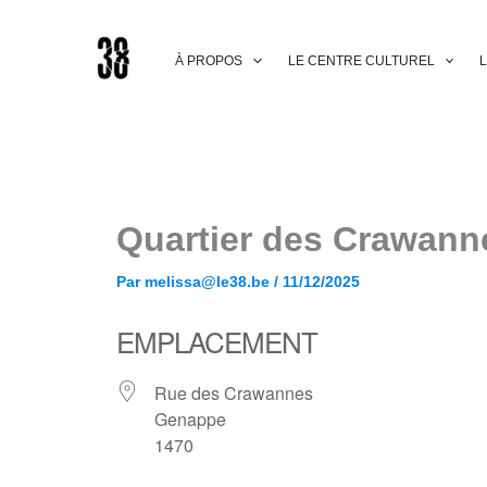
Aller
au
contenu
À PROPOS
LE CENTRE CULTUREL
L
Quartier des Crawann
Par
melissa@le38.be
/
11/12/2025
EMPLACEMENT
Rue des Crawannes
Genappe
1470