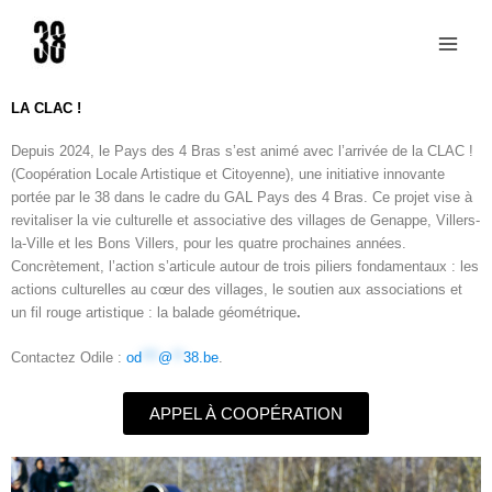
Aller
au
contenu
LA CLAC !
Depuis 2024, le Pays des 4 Bras s’est animé avec l’arrivée de la CLAC !
(Coopération Locale Artistique et Citoyenne), une initiative innovante
portée par le 38 dans le cadre du GAL Pays des 4 Bras. Ce projet vise à
revitaliser la vie culturelle et associative des villages de Genappe, Villers-
la-Ville et les Bons Villers, pour les quatre prochaines années.
Concrètement, l’action s’articule autour de trois piliers fondamentaux : l
es
actions culturelles au cœur des villages, l
e soutien aux associations et
u
n fil rouge artistique : la balade géométrique
.
Contactez Odile :
od
***
@
**
38.be
.
APPEL À COOPÉRATION