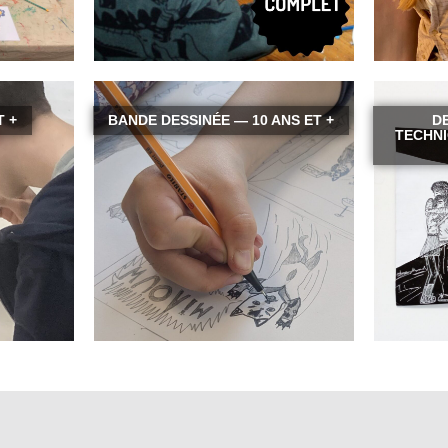
T +
BANDE DESSINÉE — 10 ANS ET +
DE
TECHNI