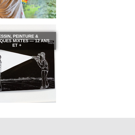
SSIN, PEINTURE &
QUES MIXTES — 12 ANS
ET +