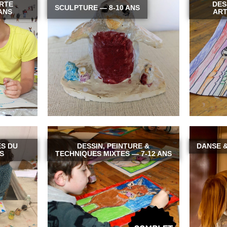
RTE
DES
SCULPTURE — 8-10 ANS
ANS
ART
S DU
DESSIN, PEINTURE &
DANSE &
S
TECHNIQUES MIXTES — 7-12 ANS