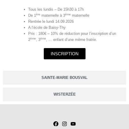
Tous les lundis – De 15h30 à 17h
ère
ème
De 1
maternelle à 3
maternelle
Rentrée le lundi 14.09.2026
A l’école de Baisy-Thy
Prix : 180€ – 10% de réduction pour l’inscription d’un
ème
ème
2
, 3
, … enfant d’une même fratrie.
INSCRIPTION
SAINTE-MARIE BOUSVAL
WISTERZÉE