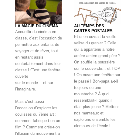
LA MAGIE DU CINÉMA
AU TEMPS DES
CARTES POSTALES
Accueillir du cinéma en
Et si on ouvrait la vieille
classe, c’est l’occasion de
valise du grenier ? Celle
permettre aux enfants de
qui a appartenu à notre
voyager et de rêver, tout
arrière-arrière-grand-père ?
en restant assis
On souffle la poussière
confortablement dans leur
sur le couvercle… et HOP
classe ! C’est une fenêtre
! On ouvre une fenêtre sur
ouverte
le passé ! Bon-papa a-t-il
sur le monde… et sur
toujours eu une
l’imaginaire.
moustache ? À quoi
ressemblait-il quand il
Mais c’est aussi
était plus jeune ? Mettons
l’occasion d’explorer les
nos manteaux et
coulisses du 7ème art :
explorons ensemble les
comment fabrique-t-on un
alentours de l’école !
film ? Comment crée-t-on
l’illusion du mouvement à