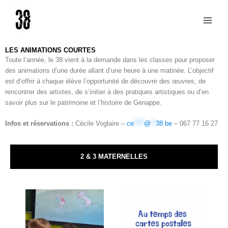
Aller
au
contenu
LES ANIMATIONS COURTES
Toute l’année, le 38 vient à la demande dans les classes pour proposer
des animations d’une durée allant d’une heure à une matinée. L’objectif
est d’offrir à chaque élève l’opportunité de découvrir des œuvres, de
rencontrer des artistes, de s’initier à des pratiques artistiques ou d’en
savoir plus sur le patrimoine et l’histoire de Genappe.
Infos et réservations :
Cécile Voglaire –
ce
****
@
**
38.be
– 067 77 16 27
2 & 3 MATERNELLES