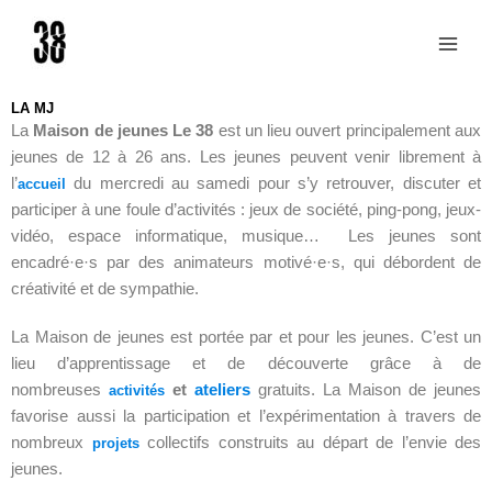
Aller
au
contenu
LA MJ
La
Maison de jeunes Le 38
est un lieu ouvert principalement aux
jeunes de 12 à 26 ans. Les jeunes peuvent venir librement à
l’
du mercredi au samedi pour s’y retrouver, discuter et
accueil
participer à une foule d’activités : jeux de société, ping-pong, jeux-
vidéo, espace informatique, musique… Les jeunes sont
encadré·e·s par des animateurs motivé·e·s, qui débordent de
créativité et de sympathie.
La Maison de jeunes est portée par et pour les jeunes. C’est un
lieu d’apprentissage et de découverte grâce à de
nombreuses
et
ateliers
gratuits. La Maison de jeunes
activités
favorise aussi la participation et l’expérimentation à travers de
nombreux
collectifs construits au départ de l’envie des
projets
jeunes.