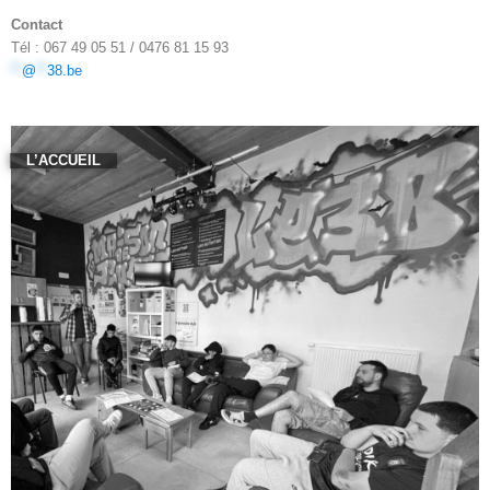
Contact
Tél : 067 49 05 51 / 0476 81 15 93
**
@
**
38.be
L’ACCUEIL