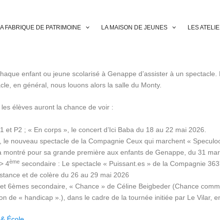
A FABRIQUE DE PATRIMOINE
LA MAISON DE JEUNES
LES ATELI
haque enfant ou jeune scolarisé à Genappe d’assister à un spectacle. L
cle, en général, nous louons alors la salle du Monty.
les élèves auront la chance de voir :
1 et P2 ; « En corps », le concert d’Ici Baba du 18 au 22 mai 2026.
6, le nouveau spectacle de la Compagnie Ceux qui marchent « Speculoo
ra montré pour sa grande première aux enfants de Genappe, du 31 mars
ème
> 4
secondaire : Le spectacle « Puissant.es » de la Compagnie 363
istance et de colère du 26 au 29 mai 2026
 et 6èmes secondaire, « Chance » de Céline Beigbeder (Chance comm
ion de « handicap ».), dans le cadre de la tournée initiée par Le Vilar, 
 & École