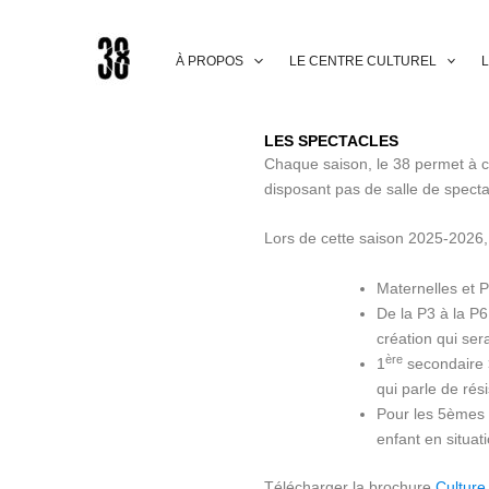
Aller
au
contenu
À PROPOS
LE CENTRE CULTUREL
L
LES SPECTACLES
Chaque saison, le 38 permet à c
disposant pas de salle de specta
Lors de cette saison 2025-2026, 
Maternelles et P
De la P3 à la P
création qui se
ère
1
secondaire 
qui parle de rés
Pour les 5èmes
enfant en situat
Télécharger la brochure
Culture