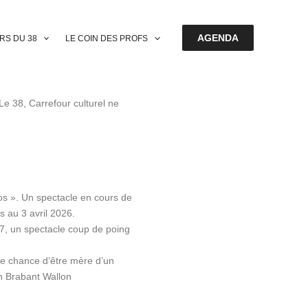
AGENDA
ERS DU 38
LE COIN DES PROFS
e 38, Carrefour culturel ne
s ». Un spectacle en cours de
 au 3 avril 2026.
7, un spectacle coup de poing
e chance d’être mère d’un
en Brabant Wallon