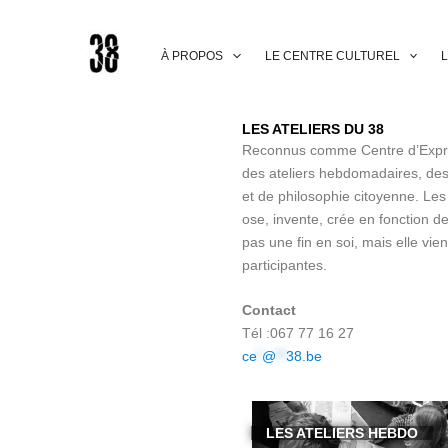
Aller
au
contenu
À PROPOS
LE CENTRE CULTUREL
L
LES ATELIERS DU 38
Reconnus comme Centre d’Express
des ateliers hebdomadaires, des
et de philosophie citoyenne.
Les
ose, invente, crée en fonction de
pas une fin en soi, mais elle vie
participantes.
Contact
Tél :067 77 16 27
ce
*
@
**
38.be
LES ATELIERS HEBDO