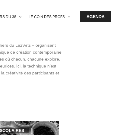
AGENDA
ERS DU 38
LE COIN DES PROFS
iers du Léz’Arts – organisent
amique de création contemporaine
tres où chacun, chacune explore,
urices. Ici, la technique n’est
la créativité des participants et
ASCOLAIRES