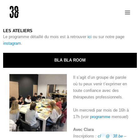
Aller
au
contenu
LES ATELIERS
Le programme détaillé du mois est à retrouver
ici
ou sur notre page
instagram
.
BLA BLA ROOM
Il s’agit d’un groupe de parole
où tu peux venir t’exprimer en
toute confiance avec des
thérapeutes professionnels.
Un mercredi par mois de 16h à
17h (voir
programme
mensuel)
Avec Clara
Inscriptions :
cl
***
@
**
38.be
–