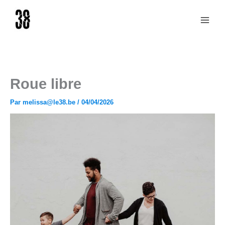
Aller
au
contenu
Roue libre
Par
melissa@le38.be
/
04/04/2026