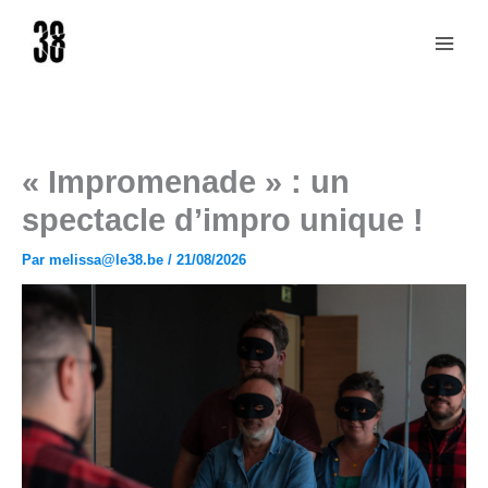
Aller
au
contenu
« Impromenade » : un
spectacle d’impro unique !
Par
melissa@le38.be
/
21/08/2026