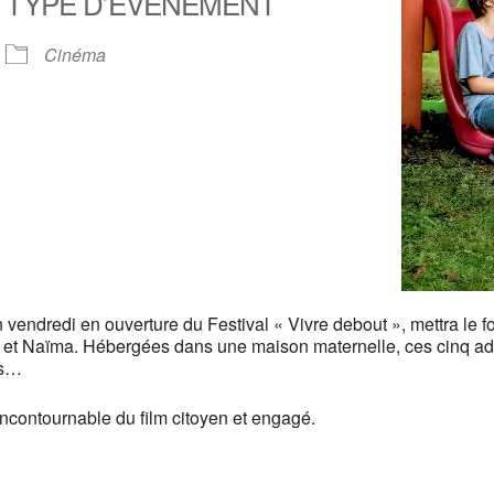
TYPE D’ÉVÈNEMENT
ier Google
iCalendar
Of
Cinéma
endredi en ouverture du Festival « Vivre debout », mettra le fo
ane et Naïma. Hébergées dans une maison maternelle, ces cinq ad
ts…
incontournable du film citoyen et engagé.