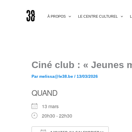
Aller
au
contenu
À PROPOS
LE CENTRE CULTUREL
L
Ciné club : « Jeunes 
Par
melissa@le38.be
/
13/03/2026
QUAND
13 mars
20h30 - 22h30