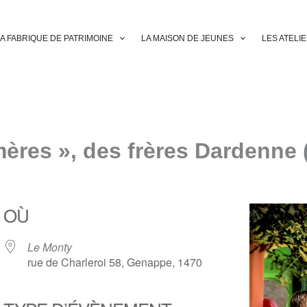
A FABRIQUE DE PATRIMOINE
LA MAISON DE JEUNES
LES ATELI
mères », des frères Dardenne 
OÙ
Le Monty
rue de Charleroi 58, Genappe, 1470